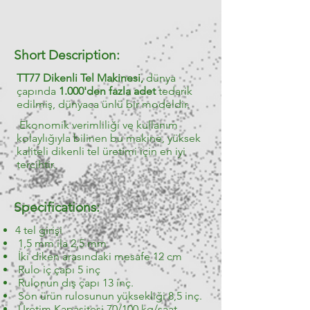
Short Description:
TT77 Dikenli Tel Makinesi,
dünya
çapında
1.000'den fazla adet
tedarik
edilmiş, dünyaca ünlü bir modeldir.
Ekonomik verimliliği ve kullanım
kolaylığıyla bilinen bu makine, yüksek
kaliteli dikenli tel üretimi için en iyi
tercihtir.
Specifications:
4 tel girişi
1,5 mm ila 2,5 mm
İki diken arasındaki mesafe 12 cm
Rulo iç çapı 5 inç
Rulonun dış çapı 13 inç.
Son ürün rulosunun yüksekliği 8,5 inç.
Üretim Kapasitesi 70/100 kg/saat