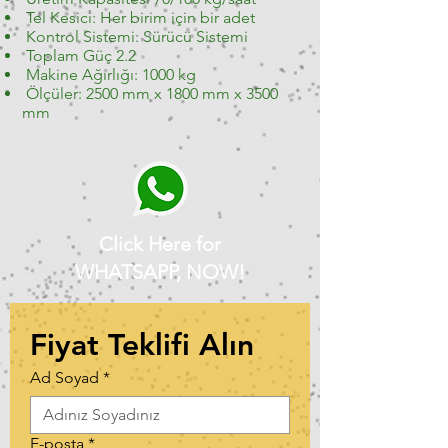
Tel Kesici: Her birim için bir adet
Kontrol Sistemi: Sürücü Sistemi
Toplam Güç 2.2
Makine Ağırlığı: 1000 kg
Ölçüler: 2500 mm x 1800 mm x 3500
mm
Click Here for
WHATSAPP, NOW!
Fiyat Teklifi Alın
Ad Soyad
*
E-posta
*