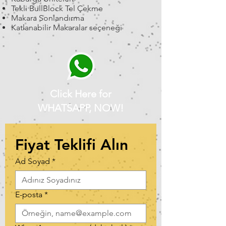
Tekli BullBlock Tel Çekme
Makara Sonlandırma
Katlanabilir Makaralar seçeneği
Click Here for
WHATSAPP, NOW!
Fiyat Teklifi Alın
Ad Soyad
*
E-posta
*