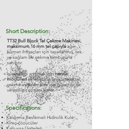
Short Description:
TT32 Bull Block Tel Çekme Makinesi,
maksimum 16 mm tel çapıyla
ağır
hizmet ihtiyaçları için tasarlanmış, tek
ve sağlam bir çekme tamburuna
sahiptir.
İşlevselliği artırmak için
nervür
modülleri
eklenebilir. Endüstriyel tel
çekme uygulamaları için güvenilir ve
verimli bir çözüm sunar.
Specifications:
Kaldırma Beslemeli Hidrolik Kule
Kireç çözücüler
Kaburga Üniteleri